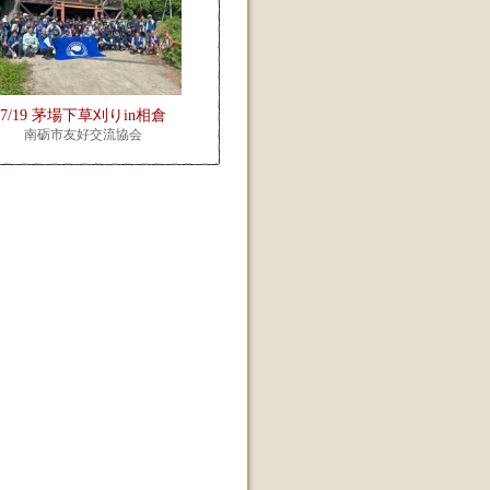
7/19 茅場下草刈りin相倉
南砺市友好交流協会