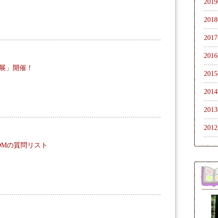
201
201
201
201
展」開催！
201
201
201
201
トROOMの質問リスト