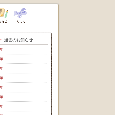
過去のお知らせ
6年
5年
4年
3年
2年
1年
0年