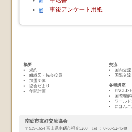
申込書
事後アンケート用紙
概要
交流
規約
国内交流
組織図・協会役員
国際交流
加盟団体
各種講座
協会だより
ENGLI
年間計画
国際理解
ワールド
にほんご
南砺市友好交流協会
〒939-1654 富山県南砺市福光5260 Tel ： 0763-52-4548 