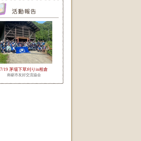
7/19 茅場下草刈りin相倉
南砺市友好交流協会