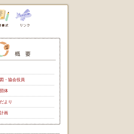
図・協会役員
団体
だより
計画