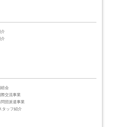
紹介
紹介
期総会
国際交流事業
訪問団派遣事業
局スタッフ紹介