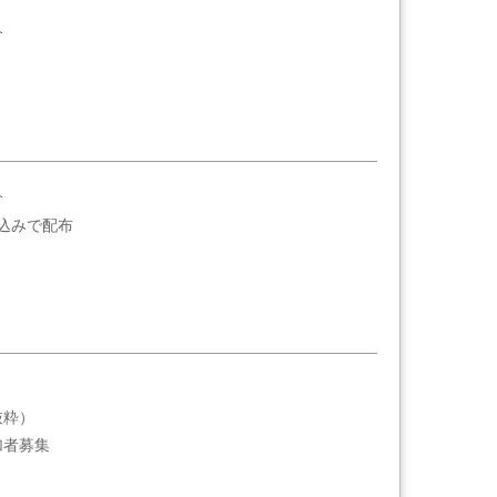
介
介
込みで配布
抜粋）
加者募集