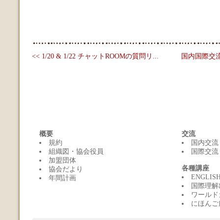
<< 1/20 & 1/22 チャットROOMの質問リ...
国内国際交流
概要
交流
規約
国内交流
組織図・協会役員
国際交流
加盟団体
各種講座
協会だより
ENGLI
年間計画
国際理解
ワールド
にほんご