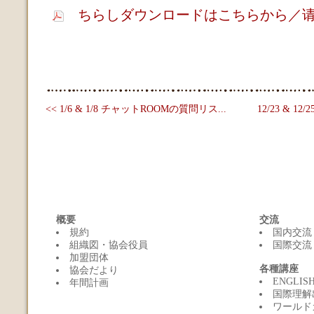
ちらしダウンロードはこちらから／
<< 1/6 & 1/8 チャットROOMの質問リス...
12/23 & 1
概要
交流
規約
国内交流
組織図・協会役員
国際交流
加盟団体
各種講座
協会だより
ENGLI
年間計画
国際理解
ワールド