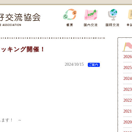
deクッキング開催！
202
2024/10/15
202
202
202
202
202
します！ ～
202