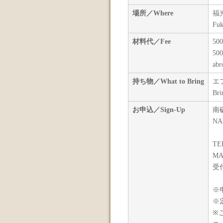
場所／Where
福
Fuk
材料代／Fee
5
500
abr
持ち物／What to Bring
エ
Bri
お申込／Sign-Up
南
NA
TEL
MAI
受付
※
※
※