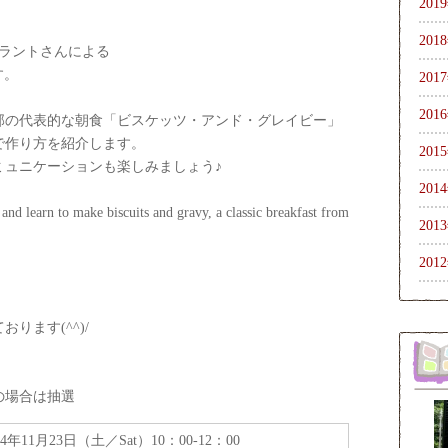
201
201
グラントさんによる
す。
201
201
部の代表的な朝食「ビスケッツ・アンド・グレイビー」
で作り方を紹介します。
201
ミュニケーションも楽しみましょう♪
201
nd learn to make biscuits and gravy, a classic breakfast from
201
201
。
ります(^^)/
の場合は抽選
24年11月23日（土／Sat）10：00-12：00