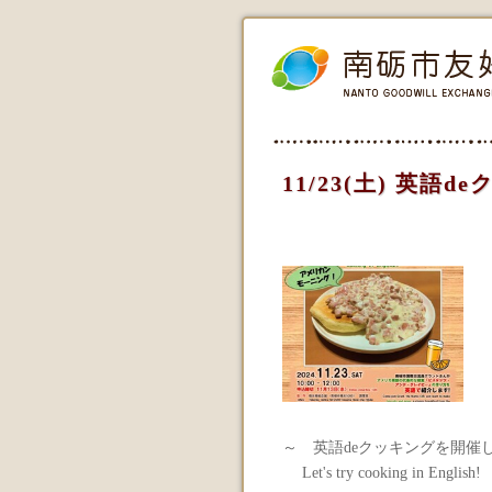
11/23(土) 英語
～ 英語deクッキングを開催
Let's try cooking in English!