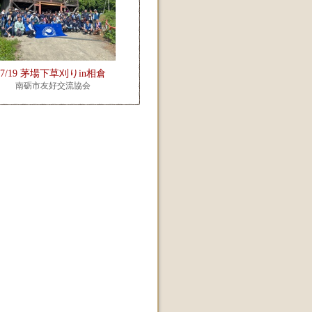
7/19 茅場下草刈りin相倉
南砺市友好交流協会