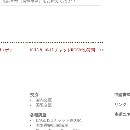
、電話番号（携帯推奨）をお伝えください。
M（ポッ...
10/15 & 10/17 チャットROOMの質問... >>
交流
申請書
国内交流
リンク
国際交流
南砺ユ
各種講座
ENGLISHチャットROOM
国際理解出前講座