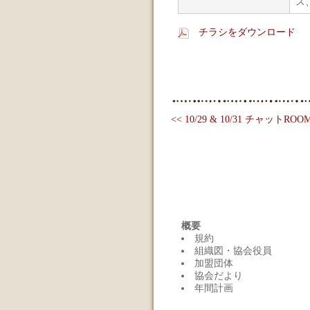
ス
チラシをダウンロード
<< 10/29 & 10/31 チャットROO
概要
規約
組織図・協会役員
加盟団体
協会だより
年間計画