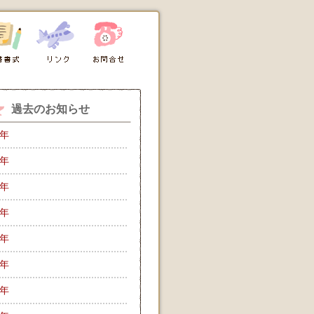
過去のお知らせ
6年
5年
4年
3年
2年
1年
0年