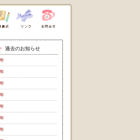
過去のお知らせ
6年
5年
4年
3年
2年
1年
0年