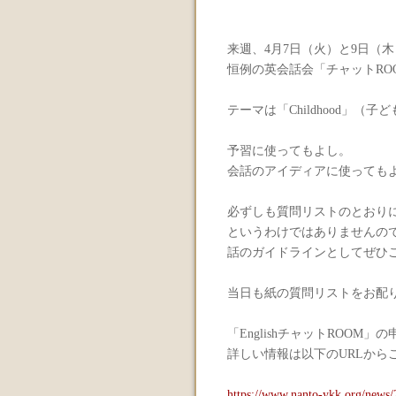
来週、4月7日（火）と9日（
恒例の英会話会「チャットRO
テーマは「Childhood」（
予習に使ってもよし。
会話のアイディアに使っても
必ずしも質問リストのとおり
というわけではありませんの
話のガイドラインとしてぜひ
当日も紙の質問リストをお配
「EnglishチャットROO
詳しい情報は以下のURLから
https://www.nanto-ykk.org/news