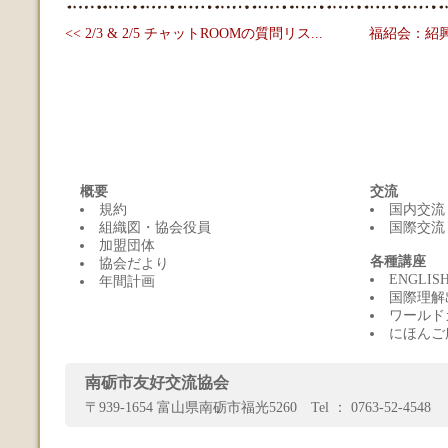
<< 2/3 & 2/5 チャットROOMの質問リス...
福紹会：紹興
概要
交流
規約
国内交流
組織図・協会役員
国際交流
加盟団体
各種講座
協会だより
ENGLI
年間計画
国際理解
ワールド
にほんご
南砺市友好交流協会
〒939-1654 富山県南砺市福光5260 Tel ： 0763-52-4548 