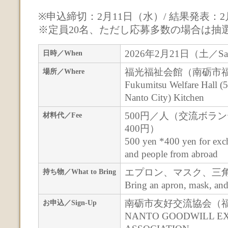
※申込締切：2月11日（水）/ 結果発表：2
※定員20名、ただし応募多数の場合は抽
2026年2月21日（土／Sat
日時／When
福光福祉会館（南砺市福光
場所／Where
Fukumitsu Welfare Hall (
Nanto City) Kitchen
500円／人（交流ボ
材料代／Fee
400円）
500 yen *400 yen for exc
and people from abroad
エプロン、マスク、三
持ち物／What to Bring
Bring an apron, mask, an
南砺市友好交流協会（
お申込／Sign-Up
NANTO GOODWILL E