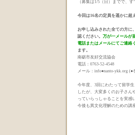
（募集は1/5（日）までで、
今回は16名の定員を遥かに超
お申し込みされた全ての方に
認ください。
万が一メールが
電話またはメールにてご連絡
ます。
南砺市友好交流協会
電話：0763-52-4548
メール：info●nanto-ykk.o
今年度、3回にわたって留学
したが、大変多くのお子さん
っていらっしゃることを実感
今後も異文化理解のための講