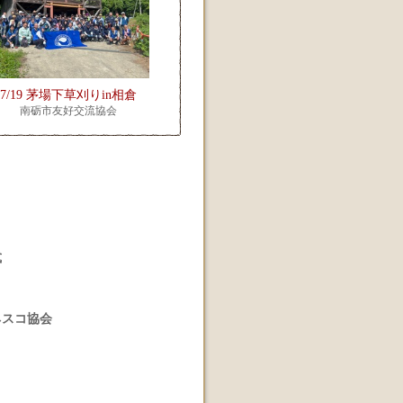
7/19 茅場下草刈りin相倉
南砺市友好交流協会
式
ネスコ協会