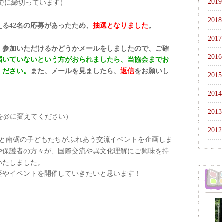
201
すでに締切っています）
201
える42名の応募があったため、
抽選となりました
。
201
、参加いただけるかどうかメールをしましたので、ご確
201
届いていないという方がおられましたら、当協会までお
ください。
また、メールを見ましたら、
返信
をお願いし
201
201
201
rg (●を@に変えてください）
201
生と南砺の子どもたちがふれあう交流イベントを企画しま
や保護者の方々が、国際交流や異文化理解にご興味を持
いたしました。
座やイベントを開催していきたいと思います！