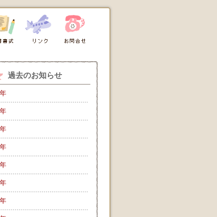
過去のお知らせ
6年
5年
4年
3年
2年
1年
0年