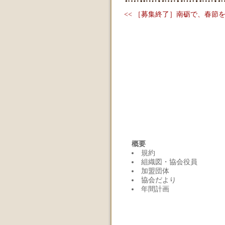
<< ［募集終了］南砺で、春節をお
概要
規約
組織図・協会役員
加盟団体
協会だより
年間計画