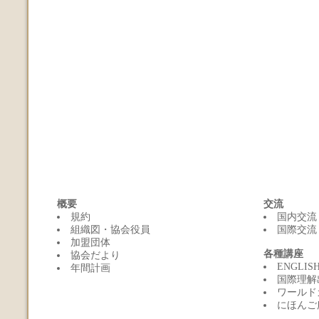
概要
交流
規約
国内交流
組織図・協会役員
国際交流
加盟団体
各種講座
協会だより
ENGLI
年間計画
国際理解
ワールド
にほんご