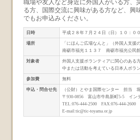
職場や友人など身近に外国人がいる方、
る方、国際交流に興味がある方など、興
でもお申込みください。
日時
平成２８年７月２４日（日）１０：０
場所
「にほんご広場なんと」（外国人支援
南砺市福光１１３７ 南砺市福光公民
対象者
外国人支援ボランティアに関心のある
中または活動を考えている日本人ボラ
参加費
無料
申込・問合せ先
（公財）とやま国際センター 担当 
〒930-0856 富山市牛島新町5-5 イ
TEL:076-444-2500 FAX:076-444-2600
E-mail:tic@tic-toyama.or.jp