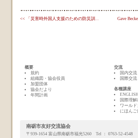
<< 「災害時外国人支援のための防災訓...
Gave Be
概要
交流
規約
国内交流
組織図・協会役員
国際交流
加盟団体
各種講座
協会だより
ENGLI
年間計画
国際理解
ワールド
にほんご
南砺市友好交流協会
〒939-1654 富山県南砺市福光5260 Tel ： 0763-52-4548 