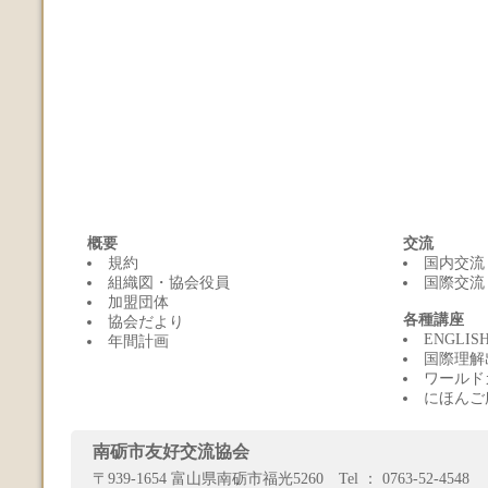
概要
交流
規約
国内交流
組織図・協会役員
国際交流
加盟団体
各種講座
協会だより
ENGLI
年間計画
国際理解
ワールド
にほんご
南砺市友好交流協会
〒939-1654 富山県南砺市福光5260 Tel ： 0763-52-4548 